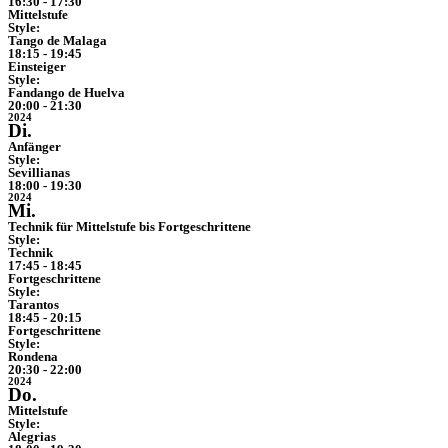
16:30 - 17:30
Mittelstufe
Style:
Tango de Malaga
18:15 - 19:45
Einsteiger
Style:
Fandango de Huelva
20:00 - 21:30
2024
Di.
Anfänger
Style:
Sevillianas
18:00 - 19:30
2024
Mi.
Technik für Mittelstufe bis Fortgeschrittene
Style:
Technik
17:45 - 18:45
Fortgeschrittene
Style:
Tarantos
18:45 - 20:15
Fortgeschrittene
Style:
Rondena
20:30 - 22:00
2024
Do.
Mittelstufe
Style:
Alegrias