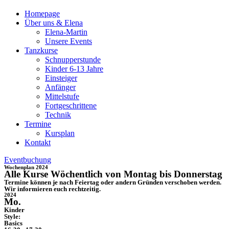
Homepage
Über uns & Elena
Elena-Martin
Unsere Events
Tanzkurse
Schnupperstunde
Kinder 6-13 Jahre
Einsteiger
Anfänger
Mittelstufe
Fortgeschrittene
Technik
Termine
Kursplan
Kontakt
Eventbuchung
Wochenplan 2024
Alle Kurse Wöchentlich von Montag bis Donnerstag
Termine können je nach Feiertag oder andern Gründen verschoben werden.
Wir informieren euch rechtzeitig.
2024
Mo.
Kinder
Style:
Basics