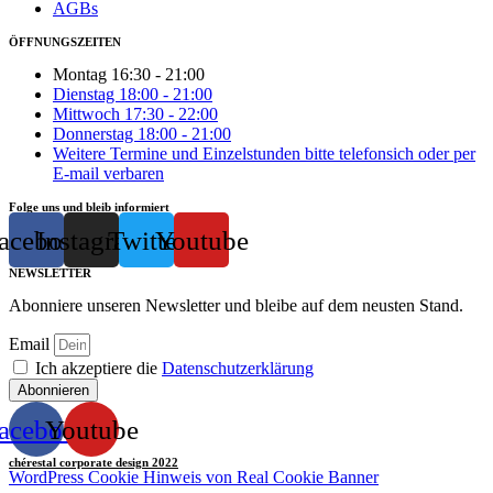
AGBs
ÖFFNUNGSZEITEN
Montag 16:30 - 21:00
Dienstag 18:00 - 21:00
Mittwoch 17:30 - 22:00
Donnerstag 18:00 - 21:00
Weitere Termine und Einzelstunden bitte telefonsich oder per
E-mail verbaren
Folge uns und bleib informiert
acebook
Instagram
Twitter
Youtube
NEWSLETTER
Abonniere unseren Newsletter und bleibe auf dem neusten Stand.
Email
Ich akzeptiere die
Datenschutzerklärung
Abonnieren
acebook
Youtube
chérestal corporate design 2022
WordPress Cookie Hinweis von Real Cookie Banner