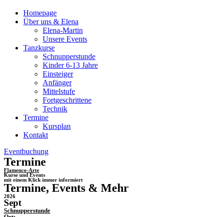
Homepage
Über uns & Elena
Elena-Martin
Unsere Events
Tanzkurse
Schnupperstunde
Kinder 6-13 Jahre
Einsteiger
Anfänger
Mittelstufe
Fortgeschrittene
Technik
Termine
Kursplan
Kontakt
Eventbuchung
Termine
Flamenco-Arte
Kurse und Events
mit einem Klick immer informiert
Termine, Events & Mehr
2026
Sept
Schnupperstunde
Ort: