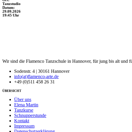
Tanzstudio
Datum:
29.09.2026
19:45 Uhr
Wir sind die Flamenco Tanzschule in Hannover, für jung bis alt und f
Sodenstr. 4 | 30161 Hannover
info(at)flamenco-arte.de
+49 (0)511 458 26 31
ÜBERSICHT
Über uns
Elena Martin
Tanzkurse
Schnupperstunde
Kontakt
Impressum
Datenschutzerklärung